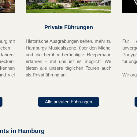
Private Führungen
burg mit
Historische Ausgrabungen sehen, mehr zu
Für 
leben –
Hamburgs Musicalszene, über den Michel
unver
fahren!
und die berühmt-berüchtigte Reeperbahn
Partyg
mecken!
erfahren - mit uns ist es möglich! Wir
für ung
 kennen
bieten alle unsere täglichen Touren auch
nd viel
als Privatführung an.
Wir org
Alle privaten Führungen
nts in Hamburg