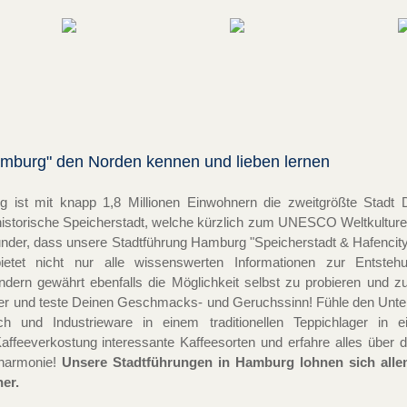
amburg" den Norden kennen und lieben lernen
 ist mit knapp 1,8 Millionen Einwohnern die zweitgrößte Stadt
istorische Speicherstadt, welche kürzlich zum UNESCO Weltkulturerb
under, dass unsere Stadtführung Hamburg "Speicherstadt & Hafencity 
tet nicht nur alle wissenswerten Informationen zur Entsteh
dern gewährt ebenfalls die Möglichkeit selbst zu probieren und z
ler und teste Deinen Geschmacks- und Geruchssinn! Fühle den Unte
ich und Industrieware in einem traditionellen Teppichlager in 
Kaffeeverkostung interessante Kaffeesorten und erfahre alles über 
lharmonie!
Unsere Stadtführungen in Hamburg lohnen sich allem
er.