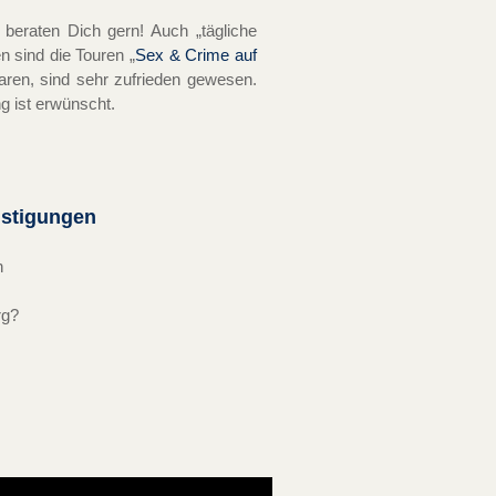
 beraten Dich gern! Auch „tägliche
n sind die Touren „
Sex & Crime auf
aren, sind sehr zufrieden gewesen.
g ist erwünscht.
nstigungen
h
rg?